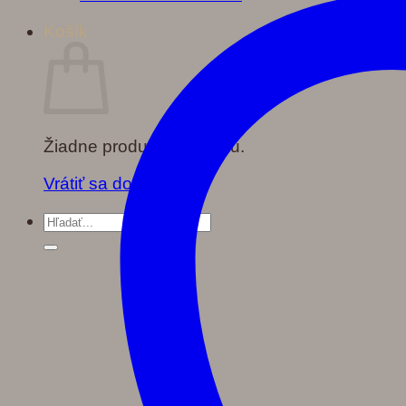
Košík
Žiadne produkty v košíku.
Vrátiť sa do obchodu
Hľadať: