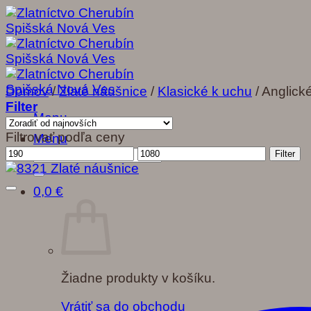
Skip
to
content
Domov
/
Zlaté náušnice
/
Klasické k uchu
/
Anglick
Filter
Menu
Filtrovať podľa ceny
Menu
Minimálna
Maximálna
Hľadať:
Filter
cena
cena
0,0
€
Žiadne produkty v košíku.
Vrátiť sa do obchodu