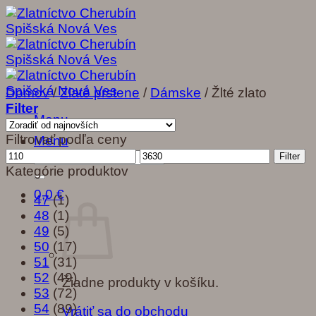
Skip
to
content
Domov
/
Zlaté prstene
/
Dámske
/
Žlté zlato
Filter
Menu
Filtrovať podľa ceny
Menu
Minimálna
Maximálna
Hľadať:
Filter
cena
cena
Kategórie produktov
0,0
€
47
(1)
48
(1)
49
(5)
50
(17)
51
(31)
52
(49)
Žiadne produkty v košíku.
53
(72)
54
(89)
Vrátiť sa do obchodu