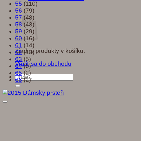
55
(110)
56
(79)
Košík
57
(48)
58
(43)
59
(29)
60
(16)
61
(14)
Žiadne produkty v košíku.
62
(13)
63
(5)
Vrátiť sa do obchodu
64
(6)
65
(2)
Hľadať:
66
(2)