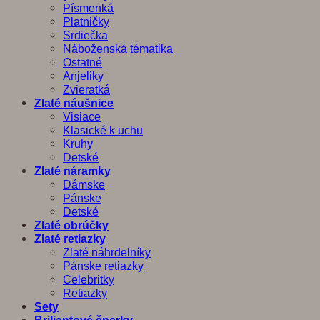
Písmenká
Platničky
Srdiečka
Náboženská tématika
Ostatné
Anjeliky
Zvieratká
Zlaté náušnice
Visiace
Klasické k uchu
Kruhy
Detské
Zlaté náramky
Dámske
Pánske
Detské
Zlaté obrúčky
Zlaté retiazky
Zlaté náhrdelníky
Pánske retiazky
Celebritky
Retiazky
Sety
Briliantové šperky