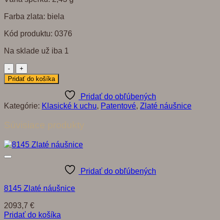
Farba zlata: biela
Kód produktu: 0376
Na sklade už iba 1
množstvo
0376
Pridať do košíka
Zlaté
náušnice
Pridať do obľúbených
Kategórie:
Klasické k uchu
,
Patentové
,
Zlaté náušnice
Súvisiace produkty
Pridať do obľúbených
8145 Zlaté náušnice
2093,7
€
Pridať do košíka