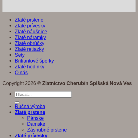
Zlaté prstene
Zlaté prívesky
Zlaté náušnice
Zlaté náramky
Zlaté obrúčky
Zlaté retiazky
Sety
Briliantové šperky
Zlaté hodinky
O nás
Copyright 2026 ©
Zlatníctvo Cherubín Spišská Nová Ves
Hľadať:
Ručná výroba
Zlaté prstene
Pánske
Dámske
Zásnubné prstene
Zlaté prívesky