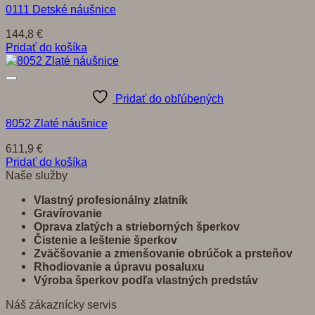
0111 Detské náušnice
144,8
€
Pridať do košíka
Pridať do obľúbených
8052 Zlaté náušnice
611,9
€
Pridať do košíka
Naše služby
Vlastný profesionálny zlatník
Gravírovanie
Oprava zlatých a strieborných šperkov
Č
istenie a leštenie šperkov
Zvä
č
š
ovanie a zmenšovanie obrú
č
ok a prste
ň
ov
Rhodiovanie a úpravu posaluxu
Výroba šperkov pod
ľ
a vlastných predst
á
v
Náš zákaznícky servis