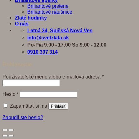
Briliantové prstene
Briliantové náušnice
Zlaté hodinky
O nás
Letná 34, Spišská Nová Ves
info@svetzlata.sk
Po-Pia 9:00 - 17:00 So 9:00 - 12:00
0910 397 314
Prihlásenie
Povinné
Používateľské meno alebo e-mailová adresa
*
Povinné
Heslo
*
Zapamätať si ma
Prihlásiť
Zabudli ste heslo?