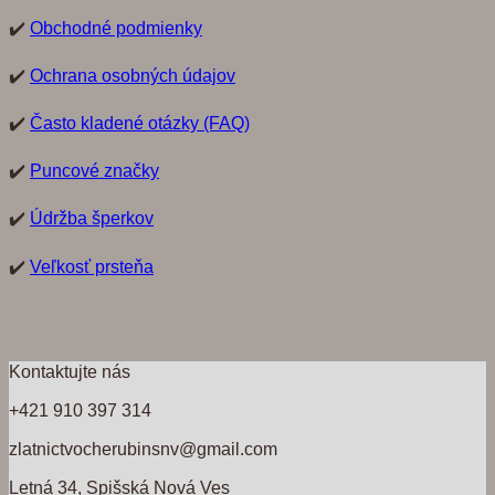
✔️
Obchodné podmienky
✔️
Ochrana osobných údajov
✔️
Často kladené otázky (FAQ)
✔️
Puncové značky
✔️
Údržba šperkov
✔️
Veľkosť prsteňa
Kontaktujte nás
+421 910 397 314
zlatnictvocherubinsnv@gmail.com
Letná 34, Spišská Nová Ves