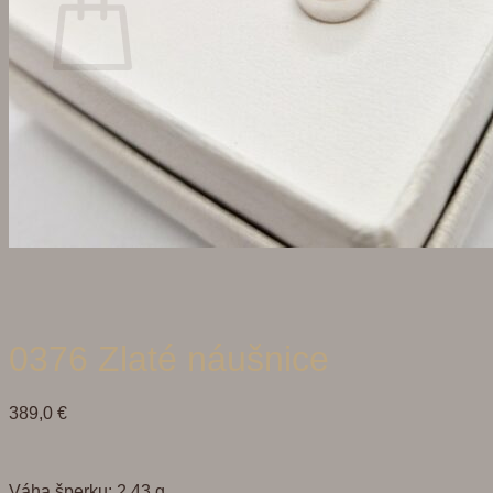
Žiadne produkty v košíku.
Vrátiť sa do obchodu
Hľadať:
0376 Zlaté náušnice
389,0
€
Váha šperku: 2,43 g