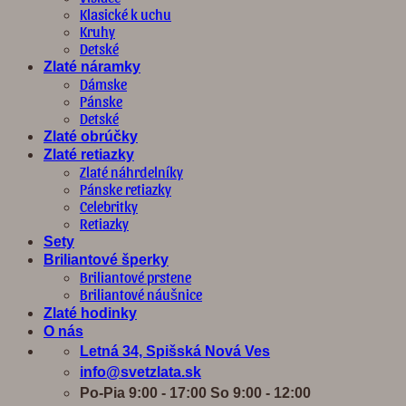
Klasické k uchu
Kruhy
Detské
Zlaté náramky
Dámske
Pánske
Detské
Zlaté obrúčky
Zlaté retiazky
Zlaté náhrdelníky
Pánske retiazky
Celebritky
Retiazky
Sety
Briliantové šperky
Briliantové prstene
Briliantové náušnice
Zlaté hodinky
O nás
Letná 34, Spišská Nová Ves
info@svetzlata.sk
Po-Pia 9:00 - 17:00 So 9:00 - 12:00