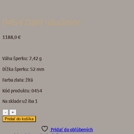
0454 Zlaté náušnice
1188,0
€
Váha šperku: 7,42 g
Dĺžka šperku: 52 mm
Farba zlata: žltá
Kód produktu: 0454
Na sklade už iba 1
množstvo
0454
Pridať do košíka
Zlaté
náušnice
Pridať do obľúbených