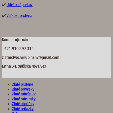
✔️
Údržba šperkov
✔️
Veľkosť prsteňa
Kontaktujte nás
+421 910 397 314
zlatnictvocherubinsnv@gmail.com
Letná 34, Spišská Nová Ves
Zlaté prstene
Zlaté prívesky
Zlaté náušnice
Zlaté náramky
Zlaté obrúčky
Zlaté retiazky