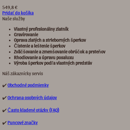
549,8
€
Pridať do košíka
Naše služby
Vlastný profesionálny zlatník
Gravírovanie
Oprava zlatých a strieborných šperkov
Č
istenie a leštenie šperkov
Zvä
č
š
ovanie a zmenšovanie obrú
č
ok a prste
ň
ov
Rhodiovanie a úpravu posaluxu
Výroba šperkov pod
ľ
a vlastných predst
á
v
Náš zákaznícky servis
✔️
Obchodné podmienky
✔️
Ochrana osobných údajov
✔️
Často kladené otázky (FAQ)
✔️
Puncové značky