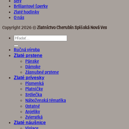
Sety
Briliantové šperky
Zlaté hodinky
O nás
Copyright 2026 ©
Zlatníctvo Cherubín Spišská Nová Ves
Hľadať:
Ručná výroba
Zlaté prstene
Pánske
Dámske
Zásnubné prstene
Zlaté prívesky
Písmenká
Platničky
Srdiečka
Náboženská tématika
Ostatné
Anjeliky
Zvieratká
Zlaté náušnice
Visiace