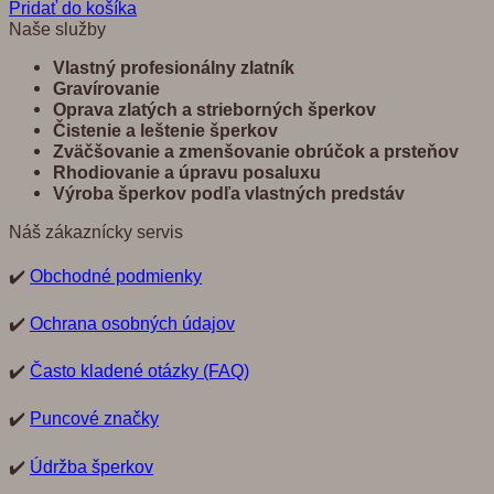
Pridať do košíka
Naše služby
Vlastný profesionálny zlatník
Gravírovanie
Oprava zlatých a strieborných šperkov
Č
istenie a leštenie šperkov
Zvä
č
š
ovanie a zmenšovanie obrú
č
ok a prste
ň
ov
Rhodiovanie a úpravu posaluxu
Výroba šperkov pod
ľ
a vlastných predst
á
v
Náš zákaznícky servis
✔️
Obchodné podmienky
✔️
Ochrana osobných údajov
✔️
Často kladené otázky (FAQ)
✔️
Puncové značky
✔️
Údržba šperkov