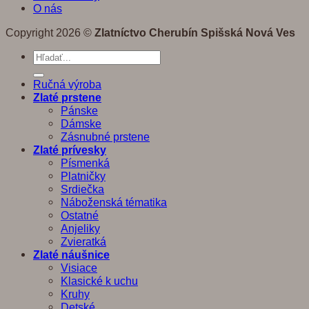
O nás
Copyright 2026 ©
Zlatníctvo Cherubín Spišská Nová Ves
Hľadať:
Ručná výroba
Zlaté prstene
Pánske
Dámske
Zásnubné prstene
Zlaté prívesky
Písmenká
Platničky
Srdiečka
Náboženská tématika
Ostatné
Anjeliky
Zvieratká
Zlaté náušnice
Visiace
Klasické k uchu
Kruhy
Detské