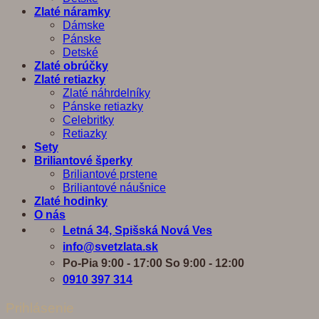
Zlaté náramky
Dámske
Pánske
Detské
Zlaté obrúčky
Zlaté retiazky
Zlaté náhrdelníky
Pánske retiazky
Celebritky
Retiazky
Sety
Briliantové šperky
Briliantové prstene
Briliantové náušnice
Zlaté hodinky
O nás
Letná 34, Spišská Nová Ves
info@svetzlata.sk
Po-Pia 9:00 - 17:00 So 9:00 - 12:00
0910 397 314
Prihlásenie