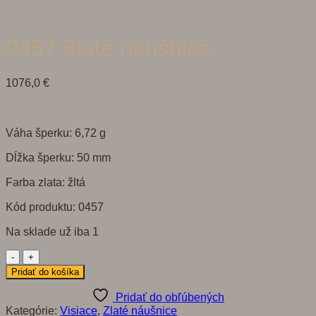
0457 Zlaté náušnice
1076,0
€
Váha šperku: 6,72 g
Dĺžka šperku: 50 mm
Farba zlata: žltá
Kód produktu: 0457
Na sklade už iba 1
množstvo
0457
Pridať do košíka
Zlaté
náušnice
Pridať do obľúbených
Kategórie:
Visiace
,
Zlaté náušnice