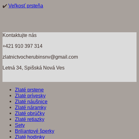
✔️
Veľkosť prsteňa
Kontaktujte nás
+421 910 397 314
zlatnictvocherubinsnv@gmail.com
Letná 34, Spišská Nová Ves
Zlaté prstene
Zlaté prívesky
Zlaté náušnice
Zlaté náramky
Zlaté obrúčky
Zlaté retiazky
Sety
Briliantové šperky
Zlaté hodinky