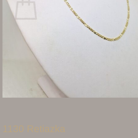
Žiadne produkty v košíku.
Vrátiť sa do obchodu
Hľadať:
1130 Retiazka