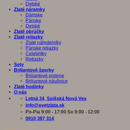
Detské
Zlaté náramky
Dámske
Pánske
Detské
Zlaté obrúčky
Zlaté retiazky
Zlaté náhrdelníky
Pánske retiazky
Celebritky
Retiazky
Sety
Briliantové šperky
Briliantové prstene
Briliantové náušnice
Zlaté hodinky
O nás
Letná 34, Spišská Nová Ves
info@svetzlata.sk
Po-Pia 9:00 - 17:00 So 9:00 - 12:00
0910 397 314