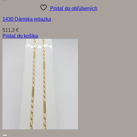
Pridať do obľúbených
1430 Dámska retiazka
511,3
€
Pridať do košíka