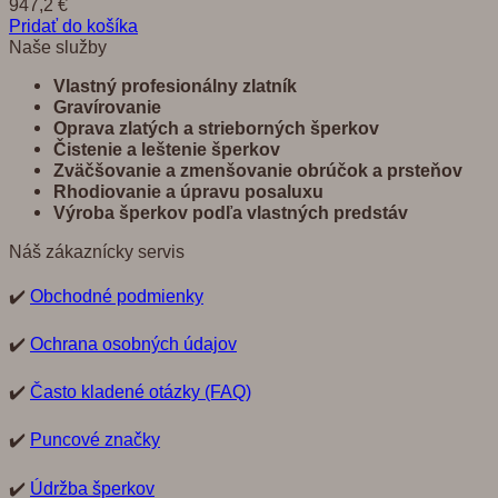
947,2
€
Pridať do košíka
Naše služby
Vlastný profesionálny zlatník
Gravírovanie
Oprava zlatých a strieborných šperkov
Č
istenie a leštenie šperkov
Zvä
č
š
ovanie a zmenšovanie obrú
č
ok a prste
ň
ov
Rhodiovanie a úpravu posaluxu
Výroba šperkov pod
ľ
a vlastných predst
á
v
Náš zákaznícky servis
✔️
Obchodné podmienky
✔️
Ochrana osobných údajov
✔️
Často kladené otázky (FAQ)
✔️
Puncové značky
✔️
Údržba šperkov