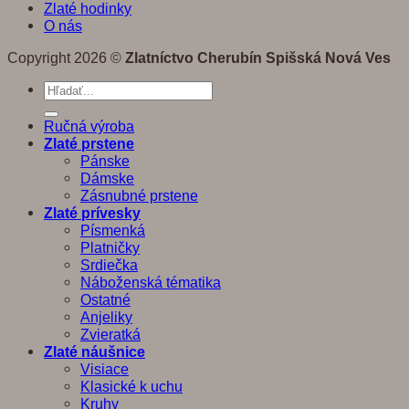
Zlaté hodinky
O nás
Copyright 2026 ©
Zlatníctvo Cherubín Spišská Nová Ves
Hľadať:
Ručná výroba
Zlaté prstene
Pánske
Dámske
Zásnubné prstene
Zlaté prívesky
Písmenká
Platničky
Srdiečka
Náboženská tématika
Ostatné
Anjeliky
Zvieratká
Zlaté náušnice
Visiace
Klasické k uchu
Kruhy