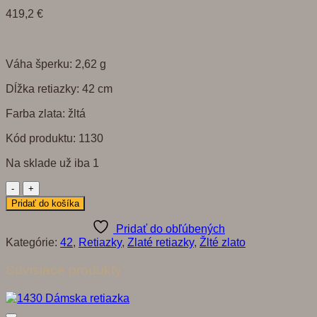
419,2
€
Váha šperku: 2,62 g
Dĺžka retiazky: 42 cm
Farba zlata: žltá
Kód produktu: 1130
Na sklade už iba 1
množstvo
1130
Pridať do košíka
Retiazka
Pridať do obľúbených
Kategórie:
42
,
Retiazky
,
Zlaté retiazky
,
Žlté zlato
Súvisiace produkty