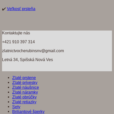
✔️
Veľkosť prsteňa
Kontaktujte nás
+421 910 397 314
zlatnictvocherubinsnv@gmail.com
Letná 34, Spišská Nová Ves
Zlaté prstene
Zlaté prívesky
Zlaté náušnice
Zlaté náramky
Zlaté obrúčky
Zlaté retiazky
Sety
Briliantové šperky