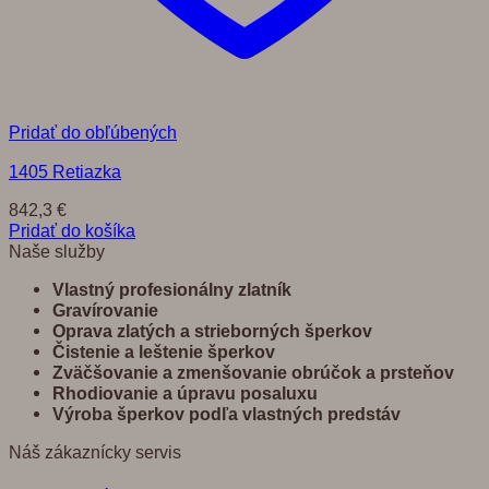
Pridať do obľúbených
1405 Retiazka
842,3
€
Pridať do košíka
Naše služby
Vlastný profesionálny zlatník
Gravírovanie
Oprava zlatých a strieborných šperkov
Č
istenie a leštenie šperkov
Zvä
č
š
ovanie a zmenšovanie obrú
č
ok a prste
ň
ov
Rhodiovanie a úpravu posaluxu
Výroba šperkov pod
ľ
a vlastných predst
á
v
Náš zákaznícky servis