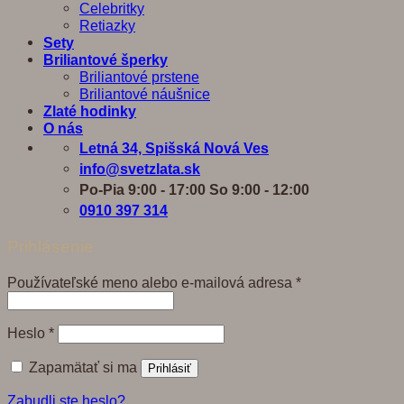
Celebritky
Retiazky
Sety
Briliantové šperky
Briliantové prstene
Briliantové náušnice
Zlaté hodinky
O nás
Letná 34, Spišská Nová Ves
info@svetzlata.sk
Po-Pia 9:00 - 17:00 So 9:00 - 12:00
0910 397 314
Prihlásenie
Povinné
Používateľské meno alebo e-mailová adresa
*
Povinné
Heslo
*
Zapamätať si ma
Prihlásiť
Zabudli ste heslo?