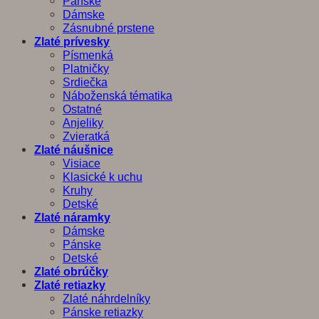
Pánske
Dámske
Zásnubné prstene
Zlaté prívesky
Písmenká
Platničky
Srdiečka
Náboženská tématika
Ostatné
Anjeliky
Zvieratká
Zlaté náušnice
Visiace
Klasické k uchu
Kruhy
Detské
Zlaté náramky
Dámske
Pánske
Detské
Zlaté obrúčky
Zlaté retiazky
Zlaté náhrdelníky
Pánske retiazky