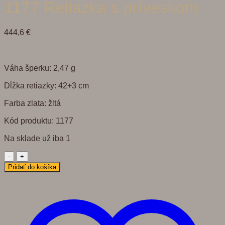
1177 Retiazka s príveskom
444,6
€
Váha šperku: 2,47 g
Dĺžka retiazky: 42+3 cm
Farba zlata: žltá
Kód produktu: 1177
Na sklade už iba 1
množstvo
1177
Pridať do košíka
Retiazka
s
príveskom