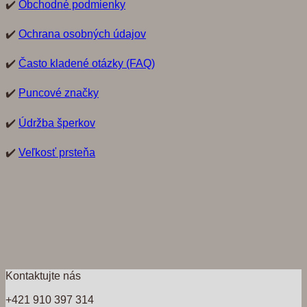
✔️
Obchodné podmienky
✔️
Ochrana osobných údajov
✔️
Často kladené otázky (FAQ)
✔️
Puncové značky
✔️
Údržba šperkov
✔️
Veľkosť prsteňa
Kontaktujte nás
+421 910 397 314