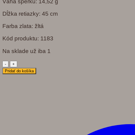
Váha šperku: 14,52 g
Dĺžka retiazky: 45 cm
Farba zlata: žltá
Kód produktu: 1183
Na sklade už iba 1
množstvo
1183
Pridať do košíka
Náhrdelník