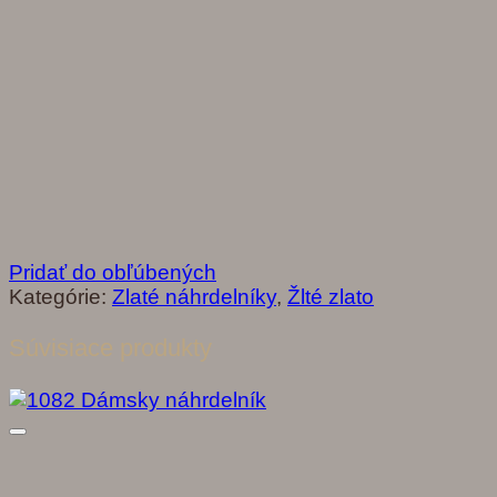
Pridať do obľúbených
Kategórie:
Zlaté náhrdelníky
,
Žlté zlato
Súvisiace produkty