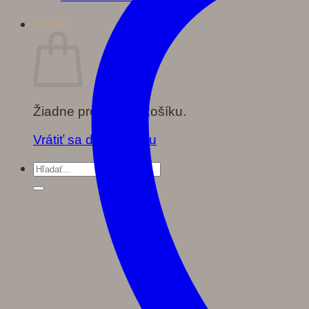
Košík
Žiadne produkty v košíku.
Vrátiť sa do obchodu
Hľadať: