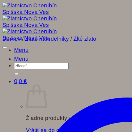
Skip
to
content
Domov
/
Zlaté náhrdelníky
/
Žlté zlato
Menu
Menu
Hľadať:
0,0
€
Žiadne produkty v košíku.
Vrátiť sa do obchodu