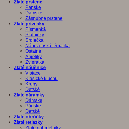
Zlaté prstene
Pánske
Dámske
Zásnubné prstene
Zlaté prívesky
Písmenká
Platničky
Srdiečka
Náboženská tématika
Ostatné
Anjeliky
Zvieratká
Zlaté náušnice
Visiace
Klasické k uchu
Kruhy
Detské
Zlaté náramky
Dámske
Pánske
Detské
Zlaté obrúčky
Zlaté retiazky
Zlaté náhrdelníky