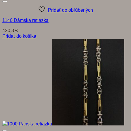
Pridať do obľúbených
1140 Dámska retiazka
420,3
€
Pridať do košíka