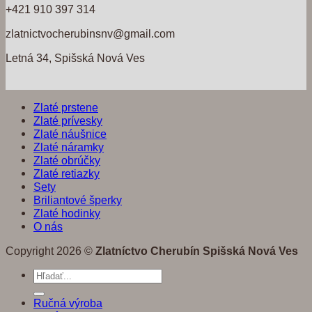
+421 910 397 314
zlatnictvocherubinsnv@gmail.com
Letná 34, Spišská Nová Ves
Zlaté prstene
Zlaté prívesky
Zlaté náušnice
Zlaté náramky
Zlaté obrúčky
Zlaté retiazky
Sety
Briliantové šperky
Zlaté hodinky
O nás
Copyright 2026 ©
Zlatníctvo Cherubín Spišská Nová Ves
Hľadať:
Ručná výroba