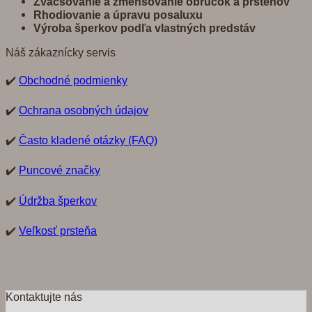
Zvä
č
š
ovanie a zmenšovanie obrú
č
ok a prste
ň
ov
Rhodiovanie a úpravu posaluxu
Výroba šperkov pod
ľ
a vlastných predst
á
v
Náš zákaznícky servis
✔️
Obchodné podmienky
✔️
Ochrana osobných údajov
✔️
Často kladené otázky (FAQ)
✔️
Puncové značky
✔️
Údržba šperkov
✔️
Veľkosť prsteňa
Kontaktujte nás