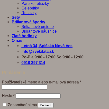
Pánske retiazky
Celebritky
Retiazky
Sety
Briliantové šperky
Briliantové prstene
Briliantové náušnice
Zlaté hodinky
O nás
Letná 34, Spišská Nová Ves
info@svetzlata.sk
Po-Pia 9:00 - 17:00 So 9:00 - 12:00
0910 397 314
Prihlásenie
Povinné
Používateľské meno alebo e-mailová adresa
*
Povinné
Heslo
*
Zapamätať si ma
Prihlásiť