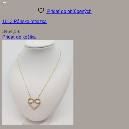
Pridať do obľúbených
1013 Pánska retiazka
3464,5
€
Pridať do košíka