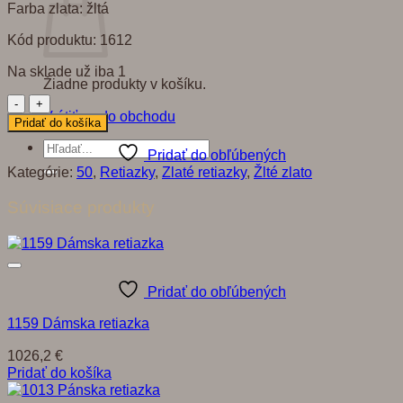
Farba zlata: žltá
Kód produktu: 1612
Na sklade už iba 1
Žiadne produkty v košíku.
množstvo
Vrátiť sa do obchodu
1612
Pridať do košíka
Retiazka
Hľadať:
Pridať do obľúbených
Kategórie:
50
,
Retiazky
,
Zlaté retiazky
,
Žlté zlato
Súvisiace produkty
Pridať do obľúbených
1159 Dámska retiazka
1026,2
€
Pridať do košíka