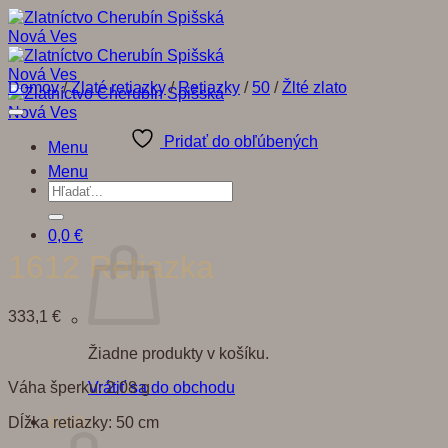
Skip
to
content
Domov
/
Zlaté retiazky
/
Retiazky
/
50
/
Žlté zlato
Pridať do obľúbených
Menu
Menu
Hľadať:
0,0
€
1612 Retiazka
333,1
€
Žiadne produkty v košíku.
Váha šperku: 2,08 g
Vrátiť sa do obchodu
Dĺžka retiazky: 50 cm
Košík