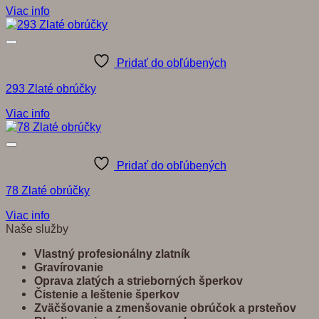
Viac info
Pridať do obľúbených
293 Zlaté obrúčky
Viac info
Pridať do obľúbených
78 Zlaté obrúčky
Viac info
Naše služby
Vlastný profesionálny zlatník
Gravírovanie
Oprava zlatých a strieborných šperkov
Č
istenie a leštenie šperkov
Zvä
č
š
ovanie a zmenšovanie obrú
č
ok a prste
ň
ov