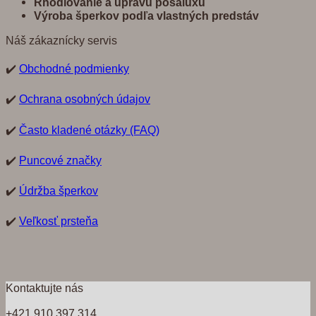
Rhodiovanie a úpravu posaluxu
Výroba šperkov pod
ľ
a vlastných predst
á
v
Náš zákaznícky servis
✔️
Obchodné podmienky
✔️
Ochrana osobných údajov
✔️
Často kladené otázky (FAQ)
✔️
Puncové značky
✔️
Údržba šperkov
✔️
Veľkosť prsteňa
Kontaktujte nás
+421 910 397 314