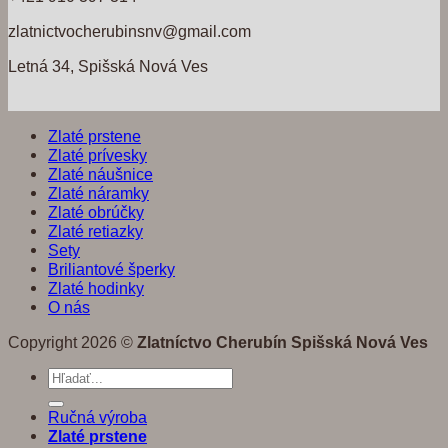
zlatnictvocherubinsnv@gmail.com
Letná 34, Spišská Nová Ves
Zlaté prstene
Zlaté prívesky
Zlaté náušnice
Zlaté náramky
Zlaté obrúčky
Zlaté retiazky
Sety
Briliantové šperky
Zlaté hodinky
O nás
Copyright 2026 ©
Zlatníctvo Cherubín Spišská Nová Ves
Hľadať:
Ručná výroba
Zlaté prstene