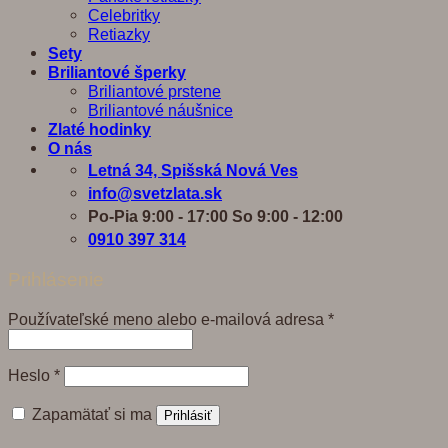
Celebritky
Retiazky
Sety
Briliantové šperky
Briliantové prstene
Briliantové náušnice
Zlaté hodinky
O nás
Letná 34, Spišská Nová Ves
info@svetzlata.sk
Po-Pia 9:00 - 17:00 So 9:00 - 12:00
0910 397 314
Prihlásenie
Povinné
Používateľské meno alebo e-mailová adresa
*
Povinné
Heslo
*
Zapamätať si ma
Prihlásiť