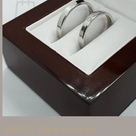
Žiadne produkty v košíku.
Vrátiť sa do obchodu
Hľadať:
3MKP2 Zlaté obrúčky