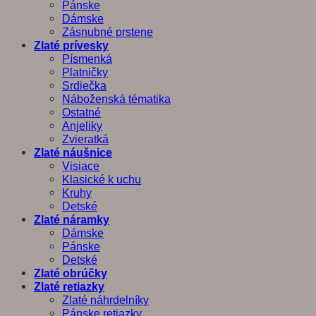
Pánske
Dámske
Zásnubné prstene
Zlaté prívesky
Písmenká
Platničky
Srdiečka
Náboženská tématika
Ostatné
Anjeliky
Zvieratká
Zlaté náušnice
Visiace
Klasické k uchu
Kruhy
Detské
Zlaté náramky
Dámske
Pánske
Detské
Zlaté obrúčky
Zlaté retiazky
Zlaté náhrdelníky
Pánske retiazky