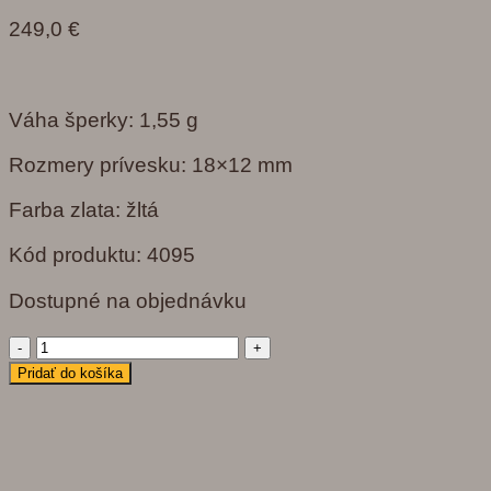
249,0
€
Váha šperky: 1,55 g
Rozmery prívesku: 18×12 mm
Farba zlata: žltá
Kód produktu: 4095
Dostupné na objednávku
množstvo
4095
Pridať do košíka
Prívesok