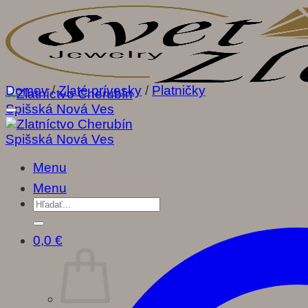
Skip
to
content
Domov
/
Zlaté prívesky
/
Platničky
Menu
Menu
Hľadať:
0,0
€