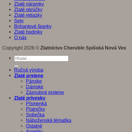
Zlaté náramky
Zlaté obrúčky
Zlaté retiazky
Sety
Briliantové šperky
Zlaté hodinky
O nás
Copyright 2026 ©
Zlatníctvo Cherubín Spišská Nová Ves
Hľadať:
Ručná výroba
Zlaté prstene
Pánske
Dámske
Zásnubné prstene
Zlaté prívesky
Písmenká
Platničky
Srdiečka
Náboženská tématika
Ostatné
Anjeliky