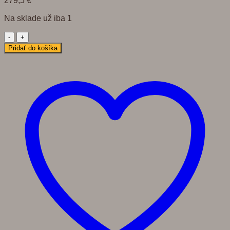
279,5
€
Na sklade už iba 1
množstvo
4113
Pridať do košíka
Prívesok