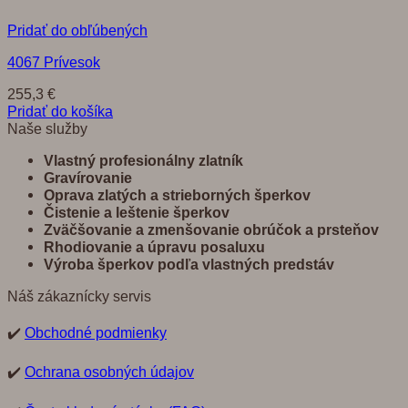
Pridať do obľúbených
4067 Prívesok
255,3
€
Pridať do košíka
Naše služby
Vlastný profesionálny zlatník
Gravírovanie
Oprava zlatých a strieborných šperkov
Č
istenie a leštenie šperkov
Zvä
č
š
ovanie a zmenšovanie obrú
č
ok a prste
ň
ov
Rhodiovanie a úpravu posaluxu
Výroba šperkov pod
ľ
a vlastných predst
á
v
Náš zákaznícky servis
✔️
Obchodné podmienky
✔️
Ochrana osobných údajov