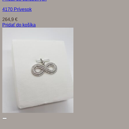
4170 Prívesok
264,9
€
Pridať do košíka