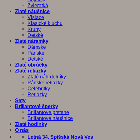
Zvieratká
Zlaté náušnice
Visiace
Klasické k uchu
Kruhy
Detské
Zlaté náramky
Dámske
Pánske
Detské
Zlaté obrúčky
Zlaté retiazky
Zlaté náhrdelníky
Pánske retiazky
Celebritky
Retiazky
Sety
Briliantové šperky
Briliantové prstene
Briliantové náušnice
Zlaté hodinky
O nás
Letná 34, Spišská Nová Ves