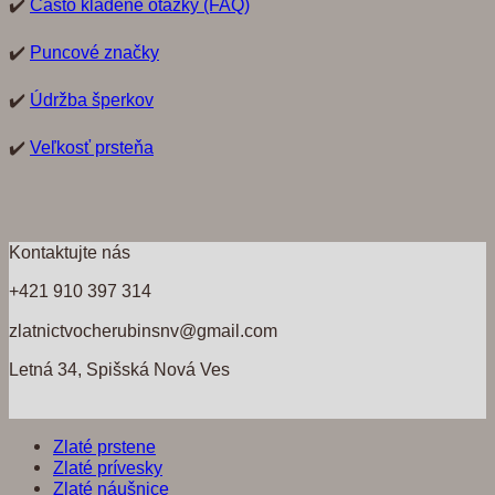
✔️
Často kladené otázky (FAQ)
✔️
Puncové značky
✔️
Údržba šperkov
✔️
Veľkosť prsteňa
Kontaktujte nás
+421 910 397 314
zlatnictvocherubinsnv@gmail.com
Letná 34, Spišská Nová Ves
Zlaté prstene
Zlaté prívesky
Zlaté náušnice