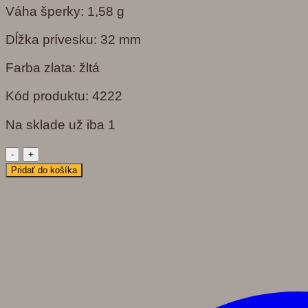
Váha šperky: 1,58 g
Dĺžka prívesku: 32 mm
Farba zlata: žltá
Kód produktu: 4222
Na sklade už iba 1
množstvo
4222
Pridať do košíka
Prívesok