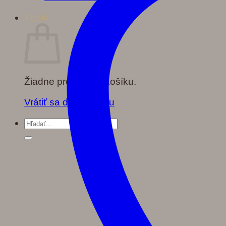
Košík
Žiadne produkty v košíku.
Vrátiť sa do obchodu
Hľadať: