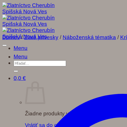
Skip
to
content
Domov
/
Zlaté prívesky
/
Náboženská tématika
/
Kr
Menu
Menu
Hľadať:
0,0
€
Žiadne produkty v košíku.
Vrátiť sa do obchodu