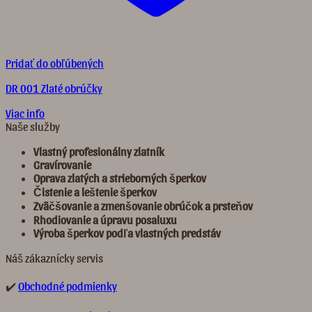
Pridať do obľúbených
DR 001 Zlaté obrúčky
Viac info
Naše služby
Vlastný profesionálny zlatník
Gravírovanie
Oprava zlatých a strieborných šperkov
Č
istenie a leštenie šperkov
Zvä
č
š
ovanie a zmenšovanie obrú
č
ok a prste
ň
ov
Rhodiovanie a úpravu posaluxu
Výroba šperkov pod
ľ
a vlastných predst
á
v
Náš zákaznícky servis
✔️
Obchodné podmienky