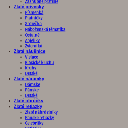
Zásnubné prstene
Zlaté prívesky
Písmenká
Platničky
Srdiečka
Náboženská tématika
Ostatné
Anjeliky
Zvieratká
Zlaté náušnice
Visiace
Klasické k uchu
Kruhy
Detské
Zlaté náramky
Dámske
Pánske
Detské
Zlaté obrúčky
Zlaté retiazky
Zlaté náhrdelníky
Pánske retiazky
Celebritky