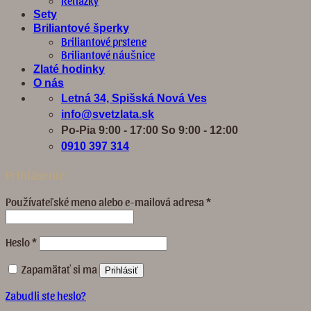
Retiazky
Sety
Briliantové šperky
Briliantové prstene
Briliantové náušnice
Zlaté hodinky
O nás
Letná 34, Spišská Nová Ves
info@svetzlata.sk
Po-Pia 9:00 - 17:00 So 9:00 - 12:00
0910 397 314
Prihlásenie
Povinné
Používateľské meno alebo e-mailová adresa
*
Povinné
Heslo
*
Zapamätať si ma
Prihlásiť
Zabudli ste heslo?