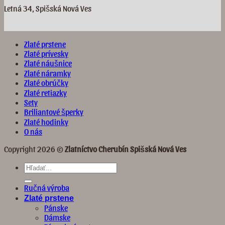
Letná 34, Spišská Nová Ves
Zlaté prstene
Zlaté prívesky
Zlaté náušnice
Zlaté náramky
Zlaté obrúčky
Zlaté retiazky
Sety
Briliantové šperky
Zlaté hodinky
O nás
Copyright 2026 ©
Zlatníctvo Cherubín Spišská Nová Ves
Hľadať:
Ručná výroba
Zlaté prstene
Pánske
Dámske