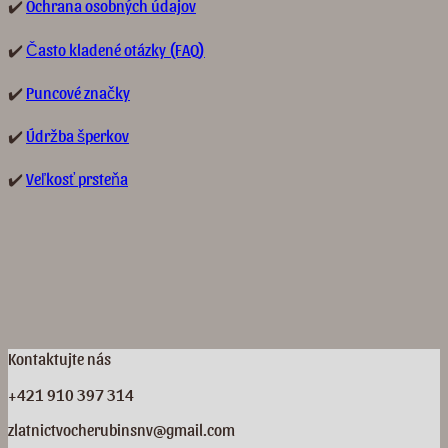
✔️
Ochrana osobných údajov
✔️
Často kladené otázky (FAQ)
✔️
Puncové značky
✔️
Údržba šperkov
✔️
Veľkosť prsteňa
Kontaktujte nás
+421 910 397 314
zlatnictvocherubinsnv@gmail.com