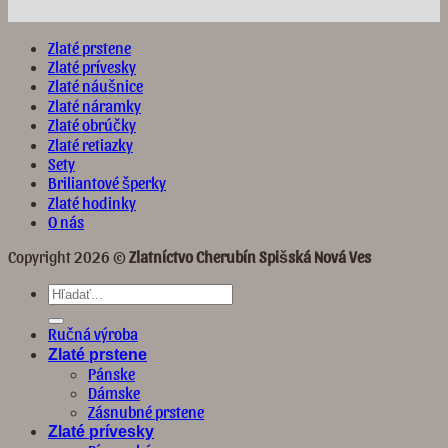
Zlaté prstene
Zlaté prívesky
Zlaté náušnice
Zlaté náramky
Zlaté obrúčky
Zlaté retiazky
Sety
Briliantové šperky
Zlaté hodinky
O nás
Copyright 2026 ©
Zlatníctvo Cherubín Spišská Nová Ves
Hľadať:
Ručná výroba
Zlaté prstene
Pánske
Dámske
Zásnubné prstene
Zlaté prívesky