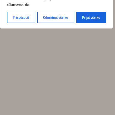
Briliantové šperky
súborov cookie.
Briliantové prstene
Briliantové náušnice
Zlaté hodinky
Prispôsobiť
Odmietnuť všetko
Prijať všetko
O nás
Letná 34, Spišská Nová Ves
info@svetzlata.sk
Po-Pia 9:00 - 17:00 So 9:00 - 12:00
0910 397 314
Prihlásenie
Povinné
Používateľské meno alebo e-mailová adresa
*
Povinné
Heslo
*
Zapamätať si ma
Prihlásiť
Zabudli ste heslo?