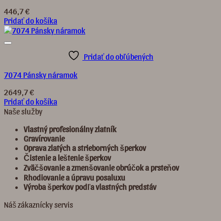
446,7
€
Pridať do košíka
Pridať do obľúbených
7074 Pánsky náramok
2649,7
€
Pridať do košíka
Naše služby
Vlastný profesionálny zlatník
Gravírovanie
Oprava zlatých a strieborných šperkov
Č
istenie a leštenie šperkov
Zvä
č
š
ovanie a zmenšovanie obrú
č
ok a prste
ň
ov
Rhodiovanie a úpravu posaluxu
Výroba šperkov pod
ľ
a vlastných predst
á
v
Náš zákaznícky servis