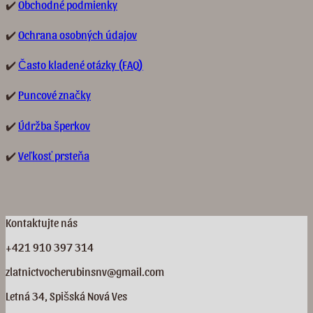
✔️
Obchodné podmienky
✔️
Ochrana osobných údajov
✔️
Často kladené otázky (FAQ)
✔️
Puncové značky
✔️
Údržba šperkov
✔️
Veľkosť prsteňa
Kontaktujte nás
+421 910 397 314
zlatnictvocherubinsnv@gmail.com
Letná 34, Spišská Nová Ves