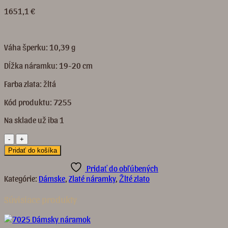
1651,1
€
Váha šperku: 10,39 g
Dĺžka náramku: 19-20 cm
Farba zlata: žltá
Kód produktu: 7255
Na sklade už iba 1
množstvo
7255
Pridať do košíka
Dámsky
náramok
Pridať do obľúbených
Kategórie:
Dámske
,
Zlaté náramky
,
Žlté zlato
Súvisiace produkty