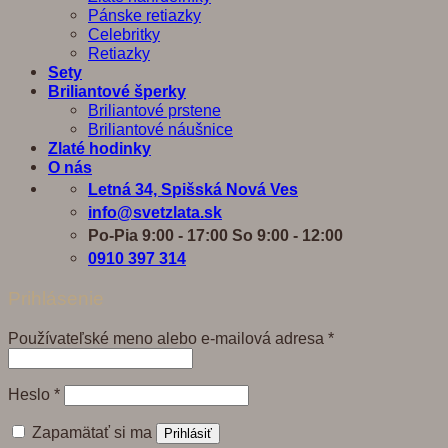
Pánske retiazky
Celebritky
Retiazky
Sety
Briliantové šperky
Briliantové prstene
Briliantové náušnice
Zlaté hodinky
O nás
Letná 34, Spišská Nová Ves
info@svetzlata.sk
Po-Pia 9:00 - 17:00 So 9:00 - 12:00
0910 397 314
Prihlásenie
Povinné
Používateľské meno alebo e-mailová adresa
*
Povinné
Heslo
*
Zapamätať si ma
Prihlásiť