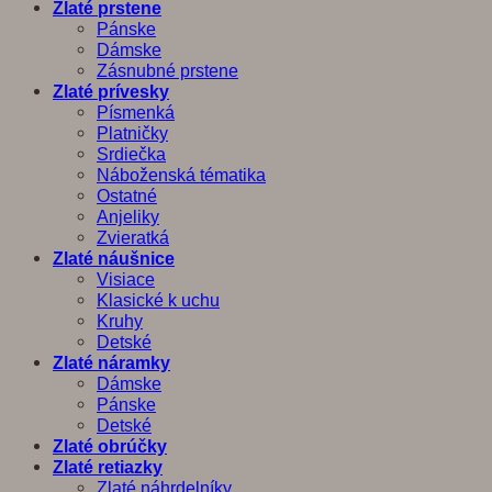
Zlaté prstene
Pánske
Dámske
Zásnubné prstene
Zlaté prívesky
Písmenká
Platničky
Srdiečka
Náboženská tématika
Ostatné
Anjeliky
Zvieratká
Zlaté náušnice
Visiace
Klasické k uchu
Kruhy
Detské
Zlaté náramky
Dámske
Pánske
Detské
Zlaté obrúčky
Zlaté retiazky
Zlaté náhrdelníky