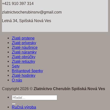
+421 910 397 314
zlatnictvocherubinsnv@gmail.com
Letná 34, Spišská Nová Ves
Zlaté prstene
Zlaté prívesky
Zlaté náušnice
Zlaté náramky
Zlaté obrúčky
Zlaté retiazky
Sety
Briliantové šperky
Zlaté hodinky
O nás
Copyright 2026 ©
Zlatníctvo Cherubín Spišská Nová Ves
Hľadať:
Ručná výroba