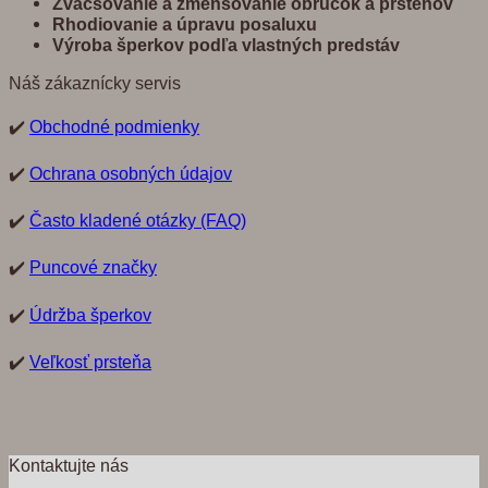
Zvä
č
š
ovanie a zmenšovanie obrú
č
ok a prste
ň
ov
Rhodiovanie a úpravu posaluxu
Výroba šperkov pod
ľ
a vlastných predst
á
v
Náš zákaznícky servis
✔️
Obchodné podmienky
✔️
Ochrana osobných údajov
✔️
Často kladené otázky (FAQ)
✔️
Puncové značky
✔️
Údržba šperkov
✔️
Veľkosť prsteňa
Kontaktujte nás