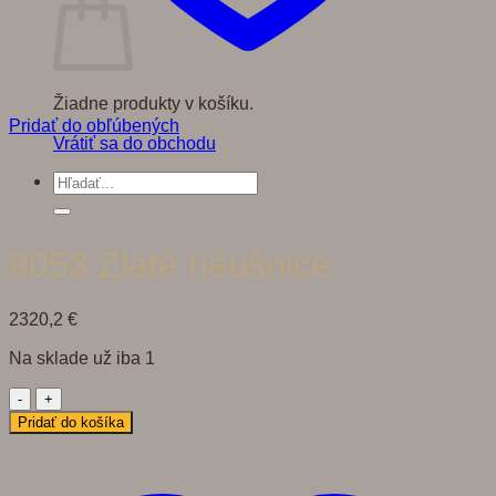
Žiadne produkty v košíku.
Pridať do obľúbených
Vrátiť sa do obchodu
Hľadať:
8053 Zlaté náušnice
2320,2
€
Na sklade už iba 1
množstvo
8053
Pridať do košíka
Zlaté
náušnice