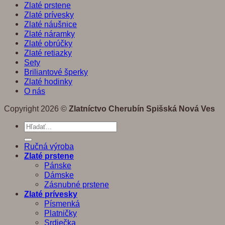
Zlaté prstene
Zlaté prívesky
Zlaté náušnice
Zlaté náramky
Zlaté obrúčky
Zlaté retiazky
Sety
Briliantové šperky
Zlaté hodinky
O nás
Copyright 2026 ©
Zlatníctvo Cherubín Spišská Nová Ves
Hľadať:
Ručná výroba
Zlaté prstene
Pánske
Dámske
Zásnubné prstene
Zlaté prívesky
Písmenká
Platničky
Srdiečka