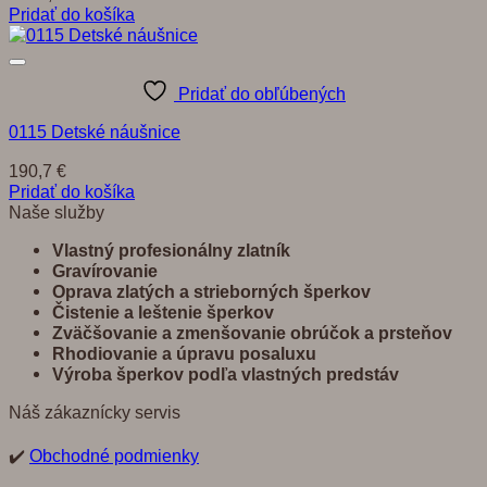
Pridať do košíka
Pridať do obľúbených
0115 Detské náušnice
190,7
€
Pridať do košíka
Naše služby
Vlastný profesionálny zlatník
Gravírovanie
Oprava zlatých a strieborných šperkov
Č
istenie a leštenie šperkov
Zvä
č
š
ovanie a zmenšovanie obrú
č
ok a prste
ň
ov
Rhodiovanie a úpravu posaluxu
Výroba šperkov pod
ľ
a vlastných predst
á
v
Náš zákaznícky servis
✔️
Obchodné podmienky