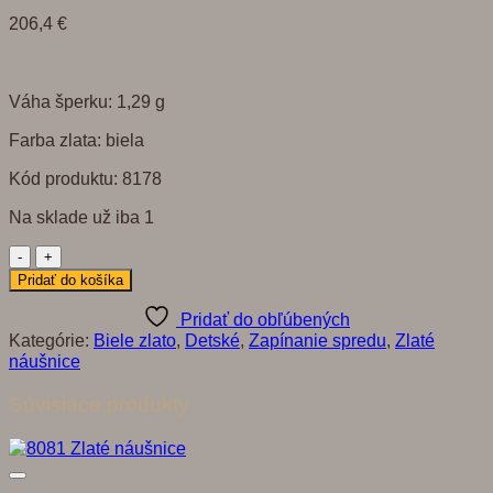
206,4
€
Váha šperku: 1,29 g
Farba zlata: biela
Kód produktu: 8178
Na sklade už iba 1
množstvo
8178
Pridať do košíka
Zlaté
náušnice
Pridať do obľúbených
Kategórie:
Biele zlato
,
Detské
,
Zapínanie spredu
,
Zlaté
náušnice
Súvisiace produkty