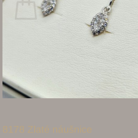
Žiadne produkty v košíku.
Vrátiť sa do obchodu
Hľadať:
8178 Zlaté náušnice