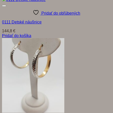
Pridať do obľúbených
0111 Detské náušnice
144,8
€
Pridať do košíka