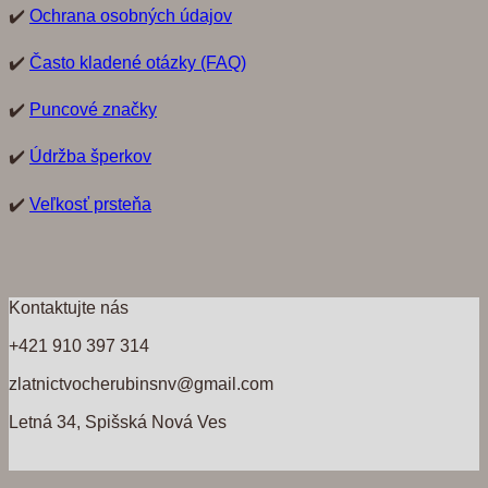
✔️
Ochrana osobných údajov
✔️
Často kladené otázky (FAQ)
✔️
Puncové značky
✔️
Údržba šperkov
✔️
Veľkosť prsteňa
Kontaktujte nás
+421 910 397 314
zlatnictvocherubinsnv@gmail.com
Letná 34, Spišská Nová Ves