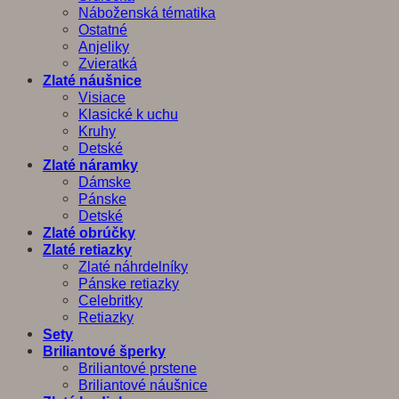
Náboženská tématika
Ostatné
Anjeliky
Zvieratká
Zlaté náušnice
Visiace
Klasické k uchu
Kruhy
Detské
Zlaté náramky
Dámske
Pánske
Detské
Zlaté obrúčky
Zlaté retiazky
Zlaté náhrdelníky
Pánske retiazky
Celebritky
Retiazky
Sety
Briliantové šperky
Briliantové prstene
Briliantové náušnice