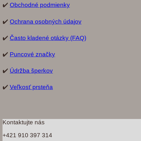
✔️
Obchodné podmienky
✔️
Ochrana osobných údajov
✔️
Často kladené otázky (FAQ)
✔️
Puncové značky
✔️
Údržba šperkov
✔️
Veľkosť prsteňa
Kontaktujte nás
+421 910 397 314