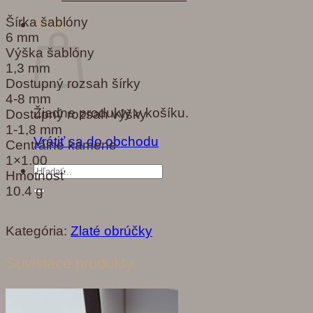
Šírka šablóny
Košík
6 mm
Výška šablóny
1,3 mm
Dostupný rozsah šírky
4-8 mm
Žiadne produkty v košíku.
Dostupný rozsah výšky
1-1,8 mm
Vrátiť sa do obchodu
Centrálne kamene
1×1.00
Hľadať:
Hmotnosť
10.4 g
Kategória:
Zlaté obrúčky
Súvisiace produkty