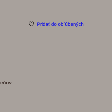
Pridať do obľúbených
te
ň
ov