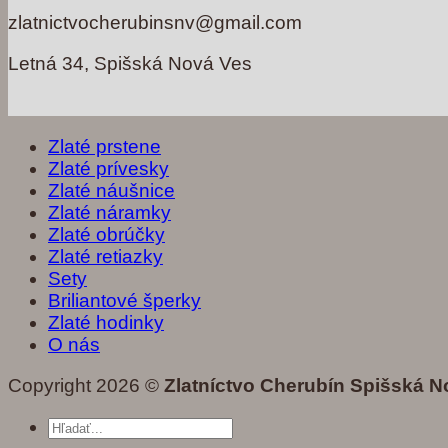
zlatnictvocherubinsnv@gmail.com
Letná 34, Spišská Nová Ves
Zlaté prstene
Zlaté prívesky
Zlaté náušnice
Zlaté náramky
Zlaté obrúčky
Zlaté retiazky
Sety
Briliantové šperky
Zlaté hodinky
O nás
Copyright 2026 ©
Zlatníctvo Cherubín Spišská N
Hľadať: