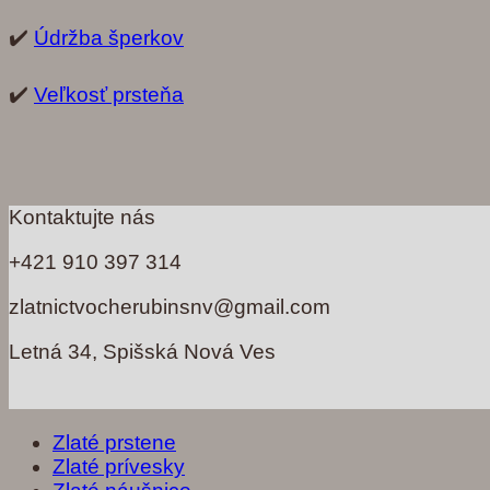
✔️
Údržba šperkov
✔️
Veľkosť prsteňa
Kontaktujte nás
+421 910 397 314
zlatnictvocherubinsnv@gmail.com
Letná 34, Spišská Nová Ves
Zlaté prstene
Zlaté prívesky