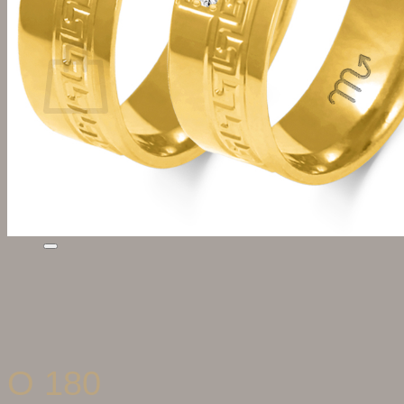
Košík
Žiadne produkty v košíku.
Vrátiť sa do obchodu
Hľadať:
O 180