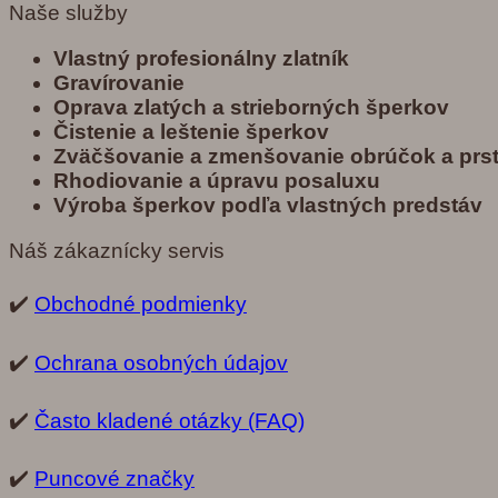
Naše služby
Vlastný profesionálny zlatník
Gravírovanie
Oprava zlatých a strieborných šperkov
Č
istenie a leštenie šperkov
Zvä
č
š
ovanie a zmenšovanie obrú
č
ok a prs
Rhodiovanie a úpravu posaluxu
Výroba šperkov pod
ľ
a vlastných predst
á
v
Náš zákaznícky servis
✔️
Obchodné podmienky
✔️
Ochrana osobných údajov
✔️
Často kladené otázky (FAQ)
✔️
Puncové značky