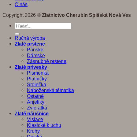
O nás
Copyright 2026 ©
Zlatníctvo Cherubín Spišská Nová Ves
Hľadať:
Ručná výroba
Zlaté prstene
Pánske
Dámske
Zásnubné prstene
Zlaté prívesky
Písmenká
Platničky
Srdiečka
Náboženská tématika
Ostatné
Anjeliky
Zvieratká
Zlaté náušnice
Visiace
Klasické k uchu
Kruhy
Detské