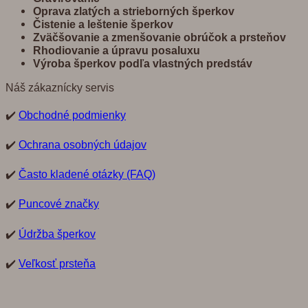
Oprava zlatých a strieborných šperkov
Č
istenie a leštenie šperkov
Zvä
č
š
ovanie a zmenšovanie obrú
č
ok a prste
ň
ov
Rhodiovanie a úpravu posaluxu
Výroba šperkov pod
ľ
a vlastných predst
á
v
Náš zákaznícky servis
✔️
Obchodné podmienky
✔️
Ochrana osobných údajov
✔️
Často kladené otázky (FAQ)
✔️
Puncové značky
✔️
Údržba šperkov
✔️
Veľkosť prsteňa