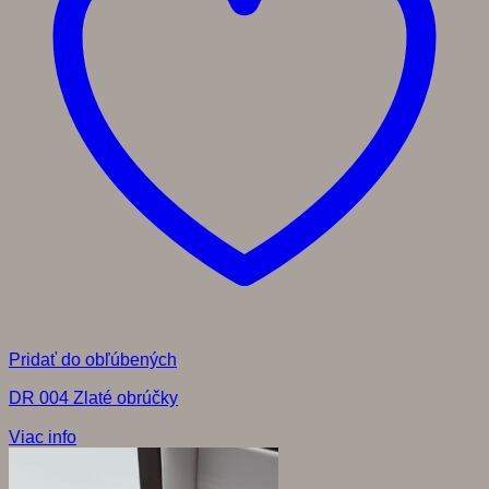
Pridať do obľúbených
DR 004 Zlaté obrúčky
Viac info