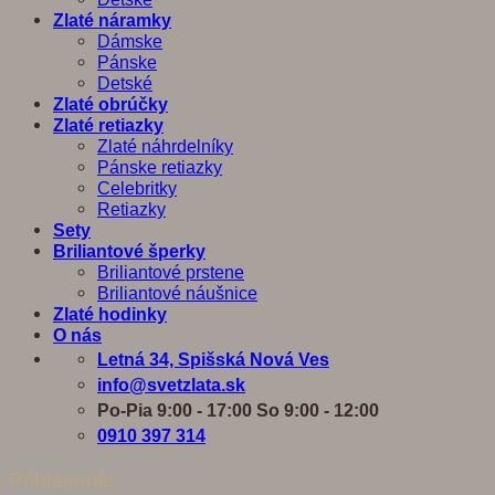
Zlaté náramky
Dámske
Pánske
Detské
Zlaté obrúčky
Zlaté retiazky
Zlaté náhrdelníky
Pánske retiazky
Celebritky
Retiazky
Sety
Briliantové šperky
Briliantové prstene
Briliantové náušnice
Zlaté hodinky
O nás
Letná 34, Spišská Nová Ves
info@svetzlata.sk
Po-Pia 9:00 - 17:00 So 9:00 - 12:00
0910 397 314
Prihlásenie