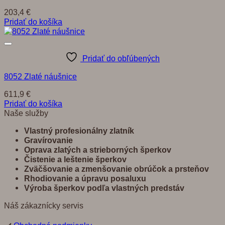
203,4
€
Pridať do košíka
Pridať do obľúbených
8052 Zlaté náušnice
611,9
€
Pridať do košíka
Naše služby
Vlastný profesionálny zlatník
Gravírovanie
Oprava zlatých a strieborných šperkov
Č
istenie a leštenie šperkov
Zvä
č
š
ovanie a zmenšovanie obrú
č
ok a prste
ň
ov
Rhodiovanie a úpravu posaluxu
Výroba šperkov pod
ľ
a vlastných predst
á
v
Náš zákaznícky servis