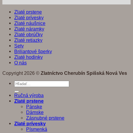
Zlaté prstene
Zlaté prívesky
Zlaté náušnice
Zlaté náramky
Zlaté obrúčky
Zlaté retiazky
Sety
Briliantové šperky
Zlaté hodinky
O nás
Copyright 2026 ©
Zlatníctvo Cherubín Spišská Nová Ves
Hľadať:
Ručná výroba
Zlaté prstene
Pánske
Dámske
Zásnubné prstene
Zlaté prívesky
Písmenká