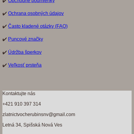
✔️
Obchodné podmienky
✔️
Ochrana osobných údajov
✔️
Často kladené otázky (FAQ)
✔️
Puncové značky
✔️
Údržba šperkov
✔️
Veľkosť prsteňa
Kontaktujte nás
+421 910 397 314
zlatnictvocherubinsnv@gmail.com
Letná 34, Spišská Nová Ves