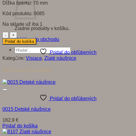
Dĺžka šperku: 70 mm
Kód produktu: 0085
Na sklade už iba 1
Žiadne produkty v košíku.
množstvo
Vrátiť sa do obchodu
0085
Pridať do košíka
Zlaté
Hľadať:
náušnice
Pridať do obľúbených
Kategórie:
Visiace
,
Zlaté náušnice
Súvisiace produkty
Pridať do obľúbených
0015 Detské náušnice
182,9
€
Pridať do košíka