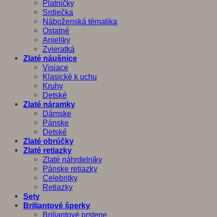
Platničky
Srdiečka
Náboženská tématika
Ostatné
Anjeliky
Zvieratká
Zlaté náušnice
Visiace
Klasické k uchu
Kruhy
Detské
Zlaté náramky
Dámske
Pánske
Detské
Zlaté obrúčky
Zlaté retiazky
Zlaté náhrdelníky
Pánske retiazky
Celebritky
Retiazky
Sety
Briliantové šperky
Briliantové prstene