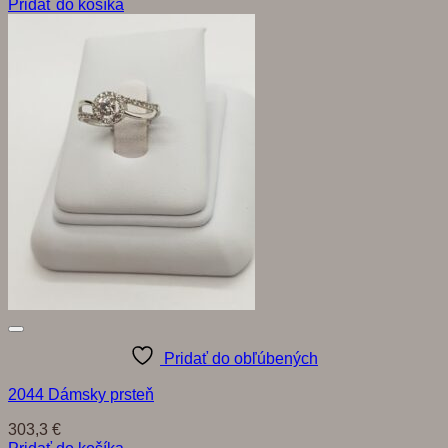
Pridať do košíka
Pridať do obľúbených
2044 Dámsky prsteň
303,3
€
Pridať do košíka