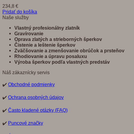
234,8
€
Pridať do košíka
Naše služby
Vlastný profesionálny zlatník
Gravírovanie
Oprava zlatých a strieborných šperkov
Č
istenie a leštenie šperkov
Zvä
č
š
ovanie a zmenšovanie obrú
č
ok a prste
ň
ov
Rhodiovanie a úpravu posaluxu
Výroba šperkov pod
ľ
a vlastných predst
á
v
Náš zákaznícky servis
✔️
Obchodné podmienky
✔️
Ochrana osobných údajov
✔️
Často kladené otázky (FAQ)
✔️
Puncové značky