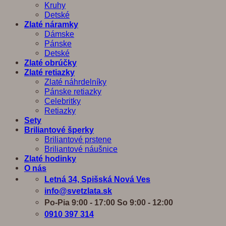
Kruhy
Detské
Zlaté náramky
Dámske
Pánske
Detské
Zlaté obrúčky
Zlaté retiazky
Zlaté náhrdelníky
Pánske retiazky
Celebritky
Retiazky
Sety
Briliantové šperky
Briliantové prstene
Briliantové náušnice
Zlaté hodinky
O nás
Letná 34, Spišská Nová Ves
info@svetzlata.sk
Po-Pia 9:00 - 17:00 So 9:00 - 12:00
0910 397 314