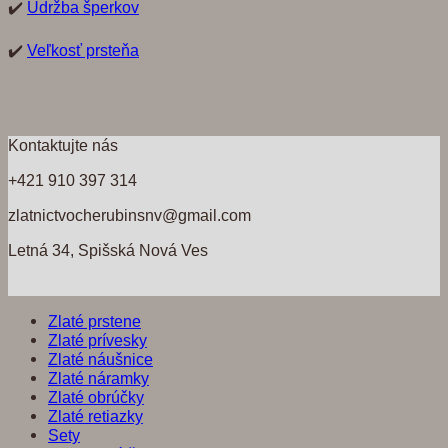
✔️
Údržba šperkov
✔️
Veľkosť prsteňa
Kontaktujte nás
+421 910 397 314
zlatnictvocherubinsnv@gmail.com
Letná 34, Spišská Nová Ves
Zlaté prstene
Zlaté prívesky
Zlaté náušnice
Zlaté náramky
Zlaté obrúčky
Zlaté retiazky
Sety