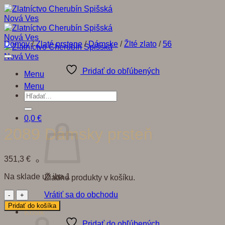
Skip
to
content
Domov
/
Zlaté prstene
/
Dámske
/
Žlté zlato
/
56
Pridať do obľúbených
Menu
Menu
Hľadať:
0,0
€
2089 Dámsky prsteň
351,3
€
Na sklade už iba 1
Žiadne produkty v košíku.
množstvo
Vrátiť sa do obchodu
2089
Pridať do košíka
Košík
Dámsky
prsteň
Pridať do obľúbených