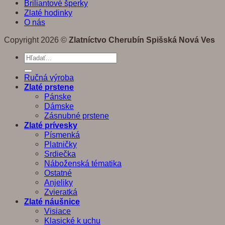
Briliantové šperky
Zlaté hodinky
O nás
Copyright 2026 ©
Zlatníctvo Cherubín Spišská Nová Ves
Hľadať:
Ručná výroba
Zlaté prstene
Pánske
Dámske
Zásnubné prstene
Zlaté prívesky
Písmenká
Platničky
Srdiečka
Náboženská tématika
Ostatné
Anjeliky
Zvieratká
Zlaté náušnice
Visiace
Klasické k uchu