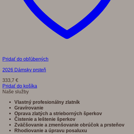
Pridať do obľúbených
2026 Dámsky prsteň
333,7
€
Pridať do košíka
Naše služby
Vlastný profesionálny zlatník
Gravírovanie
Oprava zlatých a strieborných šperkov
Č
istenie a leštenie šperkov
Zvä
č
š
ovanie a zmenšovanie obrú
č
ok a prste
ň
ov
Rhodiovanie a úpravu posaluxu