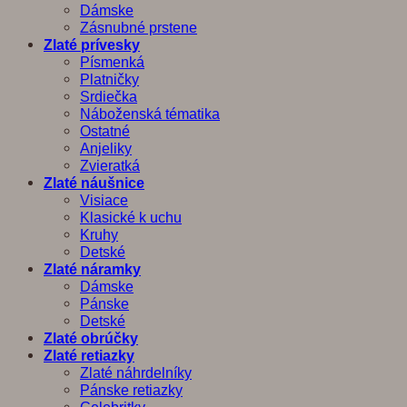
Dámske
Zásnubné prstene
Zlaté prívesky
Písmenká
Platničky
Srdiečka
Náboženská tématika
Ostatné
Anjeliky
Zvieratká
Zlaté náušnice
Visiace
Klasické k uchu
Kruhy
Detské
Zlaté náramky
Dámske
Pánske
Detské
Zlaté obrúčky
Zlaté retiazky
Zlaté náhrdelníky
Pánske retiazky