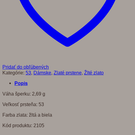
Pridať do obľúbených
Kategórie:
53
,
Dámske
,
Zlaté prstene
,
Žlté zlato
Popis
Váha šperku: 2,69 g
Veľkosť prsteňa: 53
Farba zlata: žltá a biela
Kód produktu: 2105