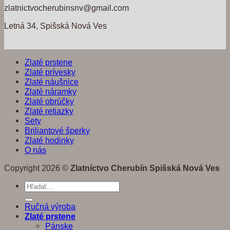
zlatnictvocherubinsnv@gmail.com
Letná 34, Spišská Nová Ves
Zlaté prstene
Zlaté prívesky
Zlaté náušnice
Zlaté náramky
Zlaté obrúčky
Zlaté retiazky
Sety
Briliantové šperky
Zlaté hodinky
O nás
Copyright 2026 ©
Zlatníctvo Cherubín Spišská Nová Ves
Hľadať:
Ručná výroba
Zlaté prstene
Pánske