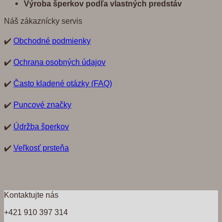
Výroba šperkov pod
ľ
a vlastných predst
á
v
Náš zákaznícky servis
✔️
Obchodné podmienky
✔️
Ochrana osobných údajov
✔️
Často kladené otázky (FAQ)
✔️
Puncové značky
✔️
Údržba šperkov
✔️
Veľkosť prsteňa
Kontaktujte nás
+421 910 397 314