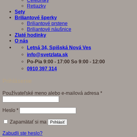
Celebritky
Retiazky
Sety
Briliantové šperky
Briliantové prstene
Briliantové náušnice
Zlaté hodinky
O nás
Letná 34, Spišská Nová Ves
info@svetzlata.sk
Po-Pia 9:00 - 17:00 So 9:00 - 12:00
0910 397 314
Prihlásenie
Povinné
Používateľské meno alebo e-mailová adresa
*
Povinné
Heslo
*
Zapamätať si ma
Prihlásiť
Zabudli ste heslo?