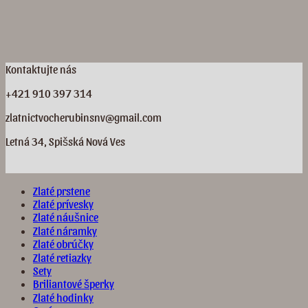
Kontaktujte nás
+421 910 397 314
zlatnictvocherubinsnv@gmail.com
Letná 34, Spišská Nová Ves
Zlaté prstene
Zlaté prívesky
Zlaté náušnice
Zlaté náramky
Zlaté obrúčky
Zlaté retiazky
Sety
Briliantové šperky
Zlaté hodinky