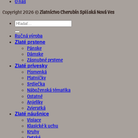
O nás
Copyright 2026 ©
Zlatníctvo Cherubín Spišská Nová Ves
Hľadať:
Ručná výroba
Zlaté prstene
Pánske
Dámske
Zásnubné prstene
Zlaté prívesky
Písmenká
Platničky
Srdiečka
Náboženská tématika
Ostatné
Anjeliky
Zvieratká
Zlaté náušnice
Visiace
Klasické k uchu
Kruhy
Detské