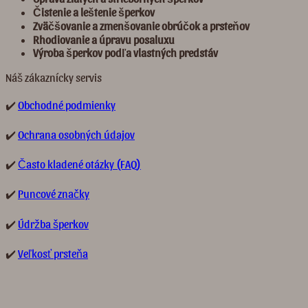
Č
istenie a leštenie šperkov
Zvä
č
š
ovanie a zmenšovanie obrú
č
ok a prste
ň
ov
Rhodiovanie a úpravu posaluxu
Výroba šperkov pod
ľ
a vlastných predst
á
v
Náš zákaznícky servis
✔️
Obchodné podmienky
✔️
Ochrana osobných údajov
✔️
Často kladené otázky (FAQ)
✔️
Puncové značky
✔️
Údržba šperkov
✔️
Veľkosť prsteňa