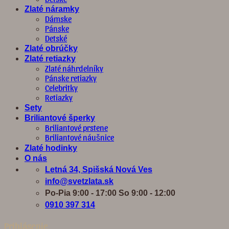
Zlaté náramky
Dámske
Pánske
Detské
Zlaté obrúčky
Zlaté retiazky
Zlaté náhrdelníky
Pánske retiazky
Celebritky
Retiazky
Sety
Briliantové šperky
Briliantové prstene
Briliantové náušnice
Zlaté hodinky
O nás
Letná 34, Spišská Nová Ves
info@svetzlata.sk
Po-Pia 9:00 - 17:00 So 9:00 - 12:00
0910 397 314
Prihlásenie