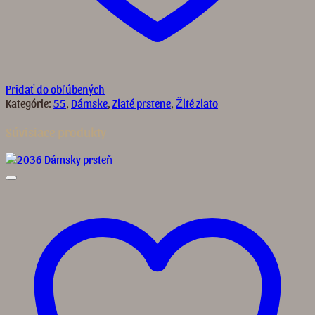
Pridať do obľúbených
Kategórie:
55
,
Dámske
,
Zlaté prstene
,
Žlté zlato
Súvisiace produkty