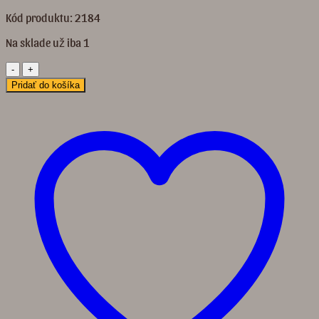
Kód produktu: 2184
Na sklade už iba 1
množstvo
2184
Pridať do košíka
Dámsky
prsteň