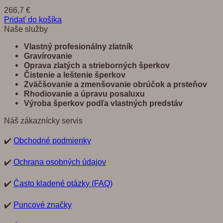
266,7
€
Pridať do košíka
Naše služby
Vlastný profesionálny zlatník
Gravírovanie
Oprava zlatých a strieborných šperkov
Č
istenie a leštenie šperkov
Zvä
č
š
ovanie a zmenšovanie obrú
č
ok a prste
ň
ov
Rhodiovanie a úpravu posaluxu
Výroba šperkov pod
ľ
a vlastných predst
á
v
Náš zákaznícky servis
✔️
Obchodné podmienky
✔️
Ochrana osobných údajov
✔️
Často kladené otázky (FAQ)
✔️
Puncové značky