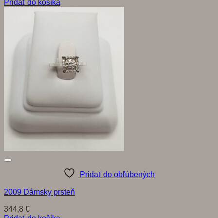
Pridať do košíka
Pridať do obľúbených
2009 Dámsky prsteň
344,8
€
Pridať do košíka