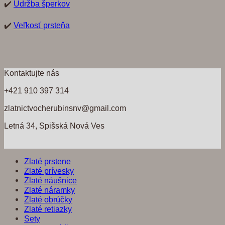
✔️
Údržba šperkov
✔️
Veľkosť prsteňa
Kontaktujte nás
+421 910 397 314
zlatnictvocherubinsnv@gmail.com
Letná 34, Spišská Nová Ves
Zlaté prstene
Zlaté prívesky
Zlaté náušnice
Zlaté náramky
Zlaté obrúčky
Zlaté retiazky
Sety