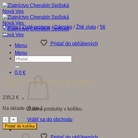
Skip
to
content
Domov
/
Zlaté prstene
/
Dámske
/
Žlté zlato
/
56
Pridať do obľúbených
Menu
Menu
Hľadať:
0,0
€
2394 Dámsky prsteň
235,2
€
Na sklade už iba 1
Žiadne produkty v košíku.
množstvo
Vrátiť sa do obchodu
2394
Pridať do košíka
Košík
Dámsky
prsteň
Pridať do obľúbených