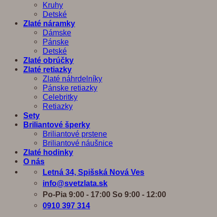
Kruhy
Detské
Zlaté náramky
Dámske
Pánske
Detské
Zlaté obrúčky
Zlaté retiazky
Zlaté náhrdelníky
Pánske retiazky
Celebritky
Retiazky
Sety
Briliantové šperky
Briliantové prstene
Briliantové náušnice
Zlaté hodinky
O nás
Letná 34, Spišská Nová Ves
info@svetzlata.sk
Po-Pia 9:00 - 17:00 So 9:00 - 12:00
0910 397 314