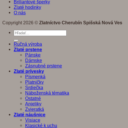
Briliantové šperky
Zlaté hodinky
O nás
Copyright 2026 ©
Zlatníctvo Cherubín Spišská Nová Ves
Hľadať:
Ručná výroba
Zlaté prstene
Pánske
Dámske
Zásnubné prstene
Zlaté prívesky
Písmenká
Platničky
Srdiečka
Náboženská tématika
Ostatné
Anjeliky
Zvieratká
Zlaté náušnice
Visiace
Klasické k uchu