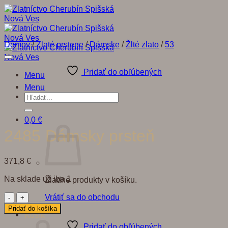
Skip
to
content
Domov
/
Zlaté prstene
/
Dámske
/
Žlté zlato
/
53
Pridať do obľúbených
Menu
Menu
Hľadať:
0,0
€
2485 Dámsky prsteň
371,8
€
Na sklade už iba 1
Žiadne produkty v košíku.
množstvo
Vrátiť sa do obchodu
2485
Pridať do košíka
Košík
Dámsky
prsteň
Pridať do obľúbených