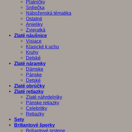
Platničky
Srdiečka
Náboženská tématika
Ostatné
Anjeliky
Zvieratká
Zlaté náušnice
Visiace
Klasické k uchu
Kruhy
Detské
Zlaté náramky
Dámske
Pánske
Detské
Zlaté obrúčky
Zlaté retiazky
Zlaté náhrdelníky
Pánske retiazky
Celebritky
Retiazky
Sety
Briliantové šperky
Briliantové prstene