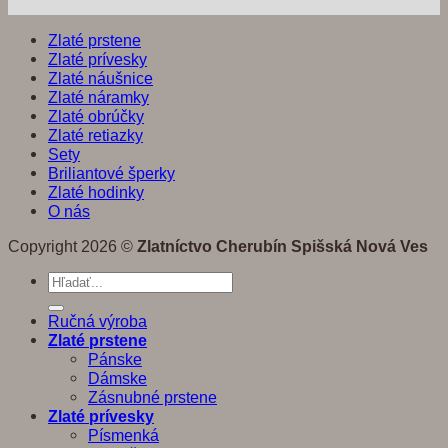
Zlaté prstene
Zlaté prívesky
Zlaté náušnice
Zlaté náramky
Zlaté obrúčky
Zlaté retiazky
Sety
Briliantové šperky
Zlaté hodinky
O nás
Copyright 2026 ©
Zlatníctvo Cherubín Spišská Nová Ves
Hľadať:
Ručná výroba
Zlaté prstene
Pánske
Dámske
Zásnubné prstene
Zlaté prívesky
Písmenká