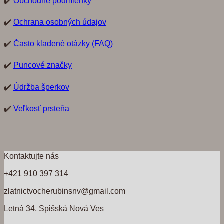
✔️
Obchodné podmienky
✔️
Ochrana osobných údajov
✔️
Často kladené otázky (FAQ)
✔️
Puncové značky
✔️
Údržba šperkov
✔️
Veľkosť prsteňa
Kontaktujte nás
+421 910 397 314
zlatnictvocherubinsnv@gmail.com
Letná 34, Spišská Nová Ves