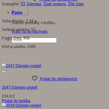
Kategórie:
53
,
Dámske
,
Zlaté prstene
,
Žlté zlato
Popis
Váha šperku: 2,34 g
Žiadne produkty v košíku.
Veľkosť prsteňa: 53
Vrátiť sa do obchodu
Farba zlata: žltá
Hľadať:
Kód produktu: 2485
Súvisiace produkty
Pridať do obľúbených
2047 Dámsky prsteň
234,8
€
Pridať do košíka