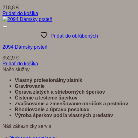
218,8
€
Pridať do košíka
Pridať do obľúbených
2094 Dámsky prsteň
352,9
€
Pridať do košíka
Naše služby
Vlastný profesionálny zlatník
Gravírovanie
Oprava zlatých a strieborných šperkov
Č
istenie a leštenie šperkov
Zvä
č
š
ovanie a zmenšovanie obrú
č
ok a prste
ň
ov
Rhodiovanie a úpravu posaluxu
Výroba šperkov pod
ľ
a vlastných predst
á
v
Náš zákaznícky servis