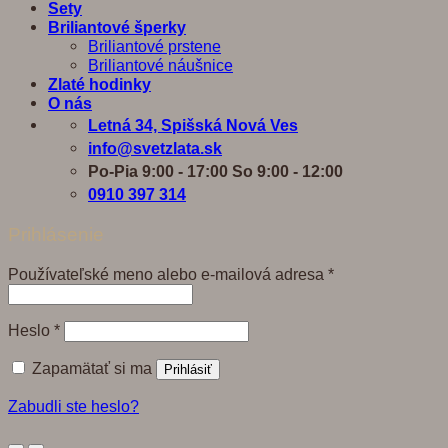
Sety
Briliantové šperky
Briliantové prstene
Briliantové náušnice
Zlaté hodinky
O nás
Letná 34, Spišská Nová Ves
info@svetzlata.sk
Po-Pia 9:00 - 17:00 So 9:00 - 12:00
0910 397 314
Prihlásenie
Povinné
Používateľské meno alebo e-mailová adresa
*
Povinné
Heslo
*
Zapamätať si ma
Prihlásiť
Zabudli ste heslo?