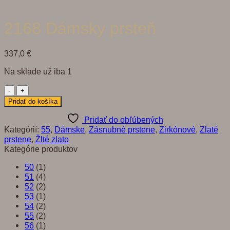
2168 Dámsky prsteň
337,0
€
Na sklade už iba 1
množstvo
2168
Pridať do košíka
Dámsky
prsteň
Pridať do obľúbených
Kategórií:
55
,
Dámske
,
Zásnubné prstene
,
Zirkónové
,
Zlaté
prstene
,
Žlté zlato
Kategórie produktov
50
(1)
51
(4)
52
(2)
53
(1)
54
(2)
55
(2)
56
(1)