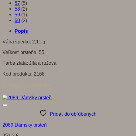
57
(5)
58
(2)
59
(1)
60
(2)
Popis
Váha šperku: 2,11 g
Veľkosť prsteňa: 55
Farba zlata: žltá a ružová
Kód produktu: 2168
Súvisiace produkty
Pridať do obľúbených
2089 Dámsky prsteň
351,3
€