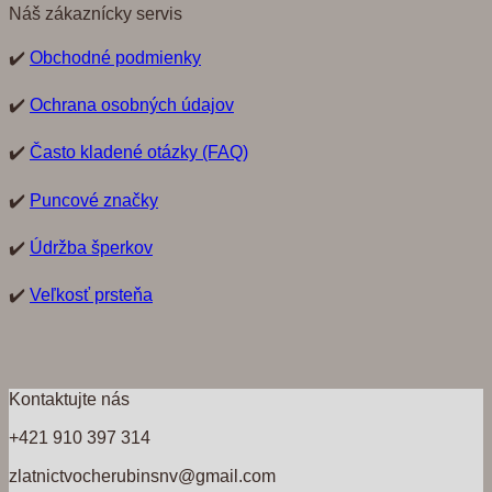
Náš zákaznícky servis
✔️
Obchodné podmienky
✔️
Ochrana osobných údajov
✔️
Často kladené otázky (FAQ)
✔️
Puncové značky
✔️
Údržba šperkov
✔️
Veľkosť prsteňa
Kontaktujte nás
+421 910 397 314
zlatnictvocherubinsnv@gmail.com