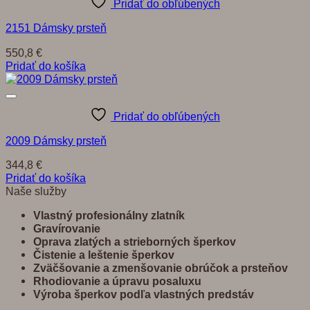
Pridať do obľúbených
2151 Dámsky prsteň
550,8
€
Pridať do košíka
Pridať do obľúbených
2009 Dámsky prsteň
344,8
€
Pridať do košíka
Naše služby
Vlastný profesionálny zlatník
Gravírovanie
Oprava zlatých a strieborných šperkov
Č
istenie a leštenie šperkov
Zvä
č
š
ovanie a zmenšovanie obrú
č
ok a prste
ň
ov
Rhodiovanie a úpravu posaluxu
Výroba šperkov pod
ľ
a vlastných predst
á
v