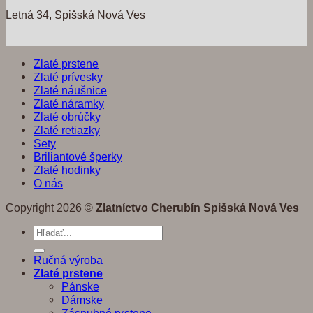
Letná 34, Spišská Nová Ves
Zlaté prstene
Zlaté prívesky
Zlaté náušnice
Zlaté náramky
Zlaté obrúčky
Zlaté retiazky
Sety
Briliantové šperky
Zlaté hodinky
O nás
Copyright 2026 ©
Zlatníctvo Cherubín Spišská Nová Ves
Hľadať:
Ručná výroba
Zlaté prstene
Pánske
Dámske