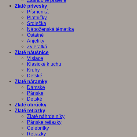
Zásnubné prstene
Zlaté prívesky
Písmenká
Platničky
Srdiečka
Náboženská tématika
Ostatné
Anjeliky
Zvieratká
Zlaté náušnice
Visiace
Klasické k uchu
Kruhy
Detské
Zlaté náramky
Dámske
Pánske
Detské
Zlaté obrúčky
Zlaté retiazky
Zlaté náhrdelníky
Pánske retiazky
Celebritky
Retiazky