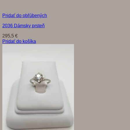
Pridať do obľúbených
2036 Dámsky prsteň
295,5
€
Pridať do košíka