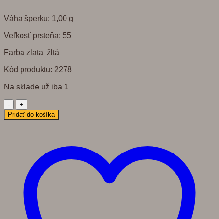
Váha šperku: 1,00 g
Veľkosť prsteňa: 55
Farba zlata: žltá
Kód produktu: 2278
Na sklade už iba 1
množstvo
2278
Pridať do košíka
Dámsky
prsteň