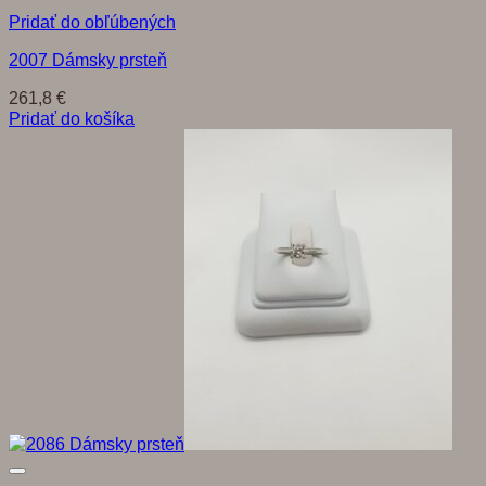
Pridať do obľúbených
2007 Dámsky prsteň
261,8
€
Pridať do košíka