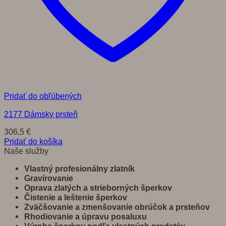
Pridať do obľúbených
2177 Dámsky prsteň
306,5
€
Pridať do košíka
Naše služby
Vlastný profesionálny zlatník
Gravírovanie
Oprava zlatých a strieborných šperkov
Č
istenie a leštenie šperkov
Zvä
č
š
ovanie a zmenšovanie obrú
č
ok a prste
ň
ov
Rhodiovanie a úpravu posaluxu
Výroba šperkov pod
ľ
a vlastných predst
á
v