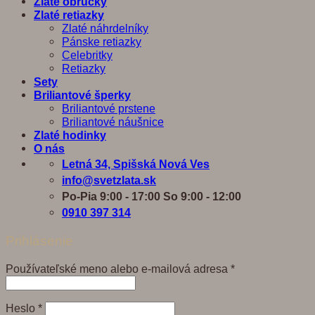
Zlaté obrúčky
Zlaté retiazky
Zlaté náhrdelníky
Pánske retiazky
Celebritky
Retiazky
Sety
Briliantové šperky
Briliantové prstene
Briliantové náušnice
Zlaté hodinky
O nás
Letná 34, Spišská Nová Ves
info@svetzlata.sk
Po-Pia 9:00 - 17:00 So 9:00 - 12:00
0910 397 314
Prihlásenie
Povinné
Používateľské meno alebo e-mailová adresa
*
Povinné
Heslo
*