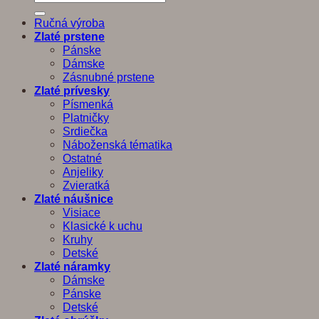
Ručná výroba
Zlaté prstene
Pánske
Dámske
Zásnubné prstene
Zlaté prívesky
Písmenká
Platničky
Srdiečka
Náboženská tématika
Ostatné
Anjeliky
Zvieratká
Zlaté náušnice
Visiace
Klasické k uchu
Kruhy
Detské
Zlaté náramky
Dámske
Pánske
Detské