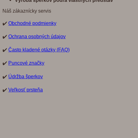
Náš zákaznícky servis
✔️
Obchodné podmienky
✔️
Ochrana osobných údajov
✔️
Často kladené otázky (FAQ)
✔️
Puncové značky
✔️
Údržba šperkov
✔️
Veľkosť prsteňa