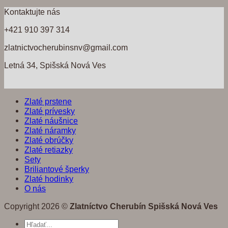
Kontaktujte nás
+421 910 397 314
zlatnictvocherubinsnv@gmail.com
Letná 34, Spišská Nová Ves
Zlaté prstene
Zlaté prívesky
Zlaté náušnice
Zlaté náramky
Zlaté obrúčky
Zlaté retiazky
Sety
Briliantové šperky
Zlaté hodinky
O nás
Copyright 2026 ©
Zlatníctvo Cherubín Spišská Nová Ves
Hľadať: