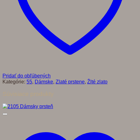
Pridať do obľúbených
Kategórie:
55
,
Dámske
,
Zlaté prstene
,
Žlté zlato
Súvisiace produkty