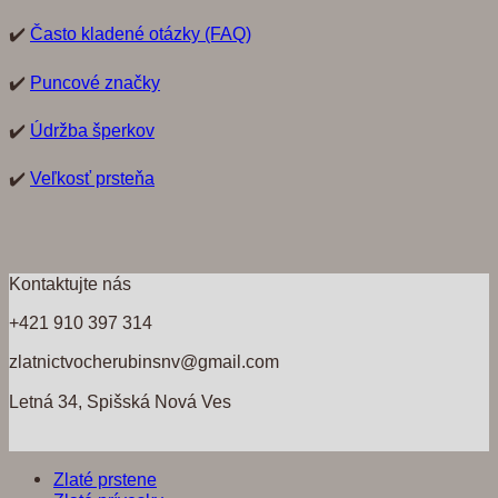
✔️
Často kladené otázky (FAQ)
✔️
Puncové značky
✔️
Údržba šperkov
✔️
Veľkosť prsteňa
Kontaktujte nás
+421 910 397 314
zlatnictvocherubinsnv@gmail.com
Letná 34, Spišská Nová Ves
Zlaté prstene