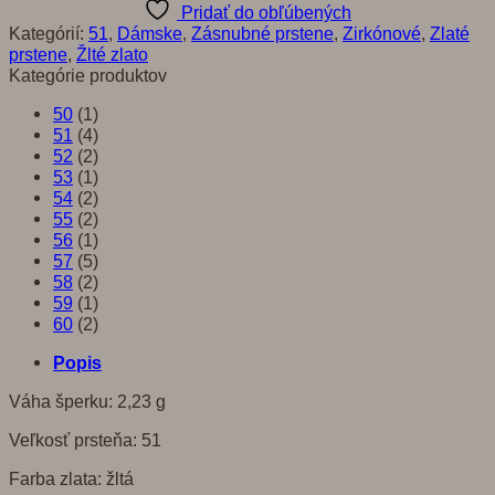
prsteň
Pridať do obľúbených
Kategórií:
51
,
Dámske
,
Zásnubné prstene
,
Zirkónové
,
Zlaté
prstene
,
Žlté zlato
Kategórie produktov
50
(1)
51
(4)
52
(2)
53
(1)
54
(2)
55
(2)
56
(1)
57
(5)
58
(2)
59
(1)
60
(2)
Popis
Váha šperku: 2,23 g
Veľkosť prsteňa: 51
Farba zlata: žltá