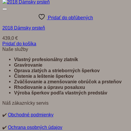
Pridať do obľúbených
2018 Dámsky prsteň
439,0
€
Pridať do košíka
Naše služby
Vlastný profesionálny zlatník
Gravírovanie
Oprava zlatých a strieborných šperkov
Č
istenie a leštenie šperkov
Zvä
č
š
ovanie a zmenšovanie obrú
č
ok a prste
ň
ov
Rhodiovanie a úpravu posaluxu
Výroba šperkov pod
ľ
a vlastných predst
á
v
Náš zákaznícky servis
✔️
Obchodné podmienky
✔️
Ochrana osobných údajov