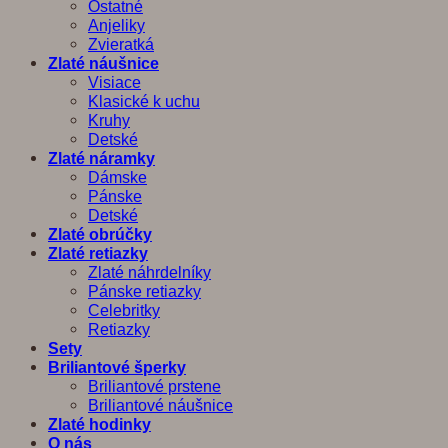
Ostatné
Anjeliky
Zvieratká
Zlaté náušnice
Visiace
Klasické k uchu
Kruhy
Detské
Zlaté náramky
Dámske
Pánske
Detské
Zlaté obrúčky
Zlaté retiazky
Zlaté náhrdelníky
Pánske retiazky
Celebritky
Retiazky
Sety
Briliantové šperky
Briliantové prstene
Briliantové náušnice
Zlaté hodinky
O nás