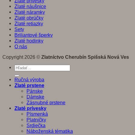
Zlaté prívesky
Zlaté náušnice
Zlaté náramky
Zlaté obrúčky
Zlaté retiazky
Sety
Briliantové šperky
Zlaté hodinky
O nás
Copyright 2026 ©
Zlatníctvo Cherubín Spišská Nová Ves
Hľadať:
Ručná výroba
Zlaté prstene
Pánske
Dámske
Zásnubné prstene
Zlaté prívesky
Písmenká
Platničky
Srdiečka
Náboženská tématika