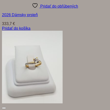
Pridať do obľúbených
2026 Dámsky prsteň
333,7
€
Pridať do košíka